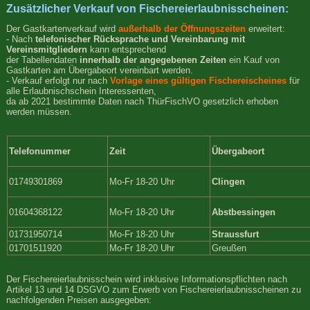
Zusätzlicher Verkauf von Fischereierlaubnisscheinen:
Der Gastkartenverkauf wird
außerhalb der Öffnungszeiten
erweitert:
- Nach
telefonischer Rücksprache und Vereinbarung mit
Vereinsmitgliedern
kann entsprechend
der Tabellendaten
innerhalb der angegebenen Zeiten
ein Kauf von
Gastkarten am Übergabeort vereinbart werden.
- Verkauf erfolgt nur nach
Vorlage eines gültigen Fischereischeines
für
alle Erlaubnischschein Interessenten,
da ab 2021 bestimmte Daten nach ThürFischVO gesetzlich erhoben
werden müssen.
Telefonummer
Zeit
Übergabeort
01749301869
Mo-Fr 18-20 Uhr
Clingen
01604368122
Mo-Fr 18-20 Uhr
Abstbessingen
01731950714
Mo-Fr 18-20 Uhr
Straussfurt
01701511920
Mo-Fr 18-20 Uhr
Greußen
Der Fischereierlaubnisschein wird inklusive Informationspflichten nach
Artikel 13 und 14 DSGVO zum Erwerb von Fischereierlaubnisscheinen zu
nachfolgenden Preisen ausgegeben: