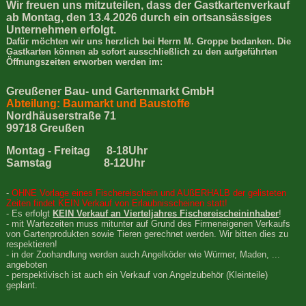
Wir freuen uns mitzuteilen, dass der Gastkartenverkauf
ab Montag, den 13.4.2026 durch ein ortsansässiges
Unternehmen erfolgt.
Dafür möchten wir uns herzlich bei Herrn M. Groppe bedanken. Die
Gastkarten können ab sofort ausschließlich zu den aufgeführten
Öffnungszeiten erworben werden im:
Greußener Bau- und Gartenmarkt GmbH
Abteilung: Baumarkt und Baustoffe
Nordhäuserstraße 71
99718 Greußen
Montag - Freitag 8-18Uhr
Samstag 8-12Uhr
-
OHNE Vorlage eines Fischereischein und AUßERHALB der gelisteten
Zeiten findet KEIN Verkauf von Erlaubnisscheinen statt!
- Es erfolgt
KEIN Verkauf an Vierteljahres Fischereischeininhaber
!
- mit Wartezeiten muss mitunter auf Grund des Firmeneigenen Verkaufs
von Gartenprodukten sowie Tieren gerechnet werden. Wir bitten dies zu
respektieren!
- in der Zoohandlung werden auch Angelköder wie Würmer, Maden, ...
angeboten
- perspektivisch ist auch ein Verkauf von Angelzubehör (Kleinteile)
geplant.