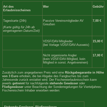
Art des
Wer
Gebühr
Erlaubnisscheines
Tageskarte (24h)
Passive Vereinsmitglieder AV
7,00 €
Greußen
(Karte gültig für 24h ab
eingetragenen Datum/Zeit)
VDSF/DAV-Mitglieder
15,00 €
(bei Vorlage VDSF/DAV-Ausweis)
Nicht organisierte Angler
17,00 €
(kein VDSF/DAV-Mitglied, kein
Mitglied in sonst. Angelvereinen)
Zusätzlich zum angegebenen Preis wird eine
Rückgabegarantie in Höhe
von 3 Euro
erhoben, die bei Abgabe des Fangbuches bis zum
Jahresende zurück erstattet wird. Der Fischereierlaubnisschein kann
jeweils
getrennt
für nachfolgende
stehende Gewässer
oder
Fließgewässer
unter Beachtung der Sonderregelungen für Vierteljahres-
Fischereischein Inhaber erworben werden:
Stehende Gewässer
Fließgewässer